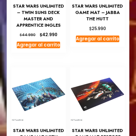
STAR WARS UNLIMITED
STAR WARS UNLIMITED
– TWIN SUNS DECK
GAME MAT – JABBA
MASTER AND
THE HUTT
APPRENTICE INGLES
$
25.990
El
El
$
42.990
$
44.990
Agregar al carrito
precio
precio
Agregar al carrito
original
actual
era:
es:
$44.990.
$42.990.
STAR WARS UNLIMITED
STAR WARS UNLIMITED