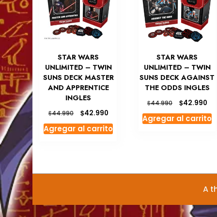
STAR WARS
STAR WARS
UNLIMITED – TWIN
UNLIMITED – TWIN
SUNS DECK MASTER
SUNS DECK AGAINST
AND APPRENTICE
THE ODDS INGLES
INGLES
El
El
$
42.990
$
44.990
precio
pr
El
El
$
42.990
$
44.990
Agregar al carrito
original
ac
precio
precio
Agregar al carrito
era:
es:
original
actual
$44.990.
$4
era:
es:
$44.990.
$42.990.
A t