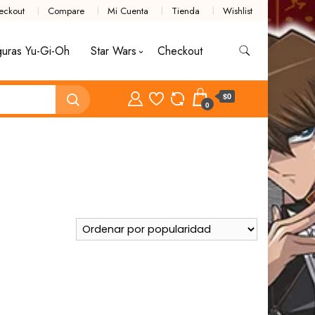
eckout
Compare
Mi Cuenta
Tienda
Wishlist
guras Yu-Gi-Oh
Star Wars
Checkout
$0
0