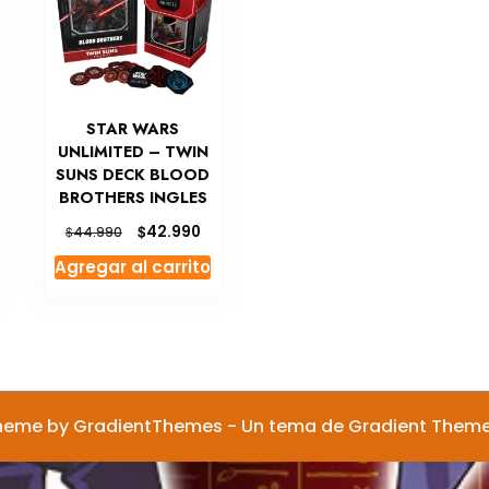
STAR WARS
UNLIMITED – TWIN
SUNS DECK BLOOD
BROTHERS INGLES
El
El
$
42.990
$
44.990
ecio
precio
precio
Agregar al carrito
tual
original
actual
era:
es:
2.990.
$44.990.
$42.990.
heme by GradientThemes - Un tema de Gradient Them