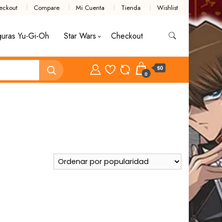
eckout
Compare
Mi Cuenta
Tienda
Wishlist
guras Yu-Gi-Oh
Star Wars
Checkout
$0
0