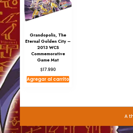
Grandopolis, The
Eternal Golden City –
2013 WCS
Commemorative
Game Mat
$
17.990
Agregar al carrito
A t