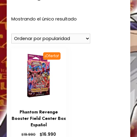
Mostrando el único resultado
¡Oferta!
Phantom Revenge
Booster Field Center Box
Español
El
El
$
16.990
$
19.990