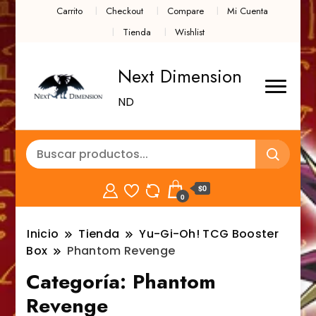
Carrito
Checkout
Compare
Mi Cuenta
Tienda
Wishlist
Next Dimension
ND
$0
0
Inicio
Tienda
Yu-Gi-Oh! TCG Booster
Box
Phantom Revenge
Categoría:
Phantom
Revenge