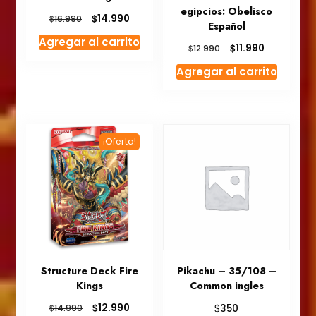
egipcios: Obelisco
El
El
$
14.990
$
16.990
Español
precio
precio
Agregar al carrito
original
actual
El
El
$
11.990
$
12.990
era:
es:
precio
precio
Agregar al carrito
$16.990.
$14.990.
original
actual
era:
es:
$12.990.
$11.990.
¡Oferta!
Structure Deck Fire
Pikachu – 35/108 –
Kings
Common ingles
El
El
$
$
12.990
$
350
14.990