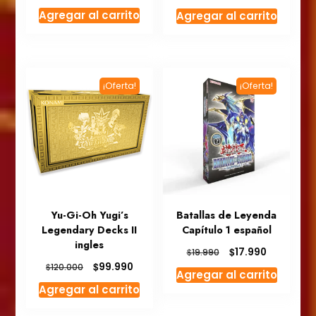
precio
precio
Agregar al carrito
Agregar al carrito
original
actual
era:
es:
$14.990.
$12.990.
¡Oferta!
¡Oferta!
Yu-Gi-Oh Yugi’s
Batallas de Leyenda
Legendary Decks II
Capítulo 1 español
ingles
El
El
$
17.990
$
19.990
precio
precio
El
El
$
99.990
$
120.000
Agregar al carrito
original
actual
precio
precio
Agregar al carrito
era:
es:
original
actual
$19.990.
$17.990.
era:
es: