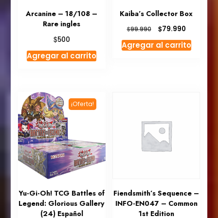
Arcanine – 18/108 –
Kaiba’s Collector Box
Rare ingles
El
El
$
79.990
$
99.990
precio
precio
$
500
Agregar al carrito
original
actual
Agregar al carrito
era:
es:
$99.990.
$79.990.
¡Oferta!
Yu-Gi-Oh! TCG Battles of
Fiendsmith’s Sequence –
Legend: Glorious Gallery
INFO-EN047 – Common
(24) Español
1st Edition