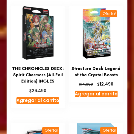
¡Oferta!
THE CHRONICLES DECK:
Structure Deck Legend
Spirit Charmers (All-Foil
of the Crystal Beasts
Edition) INGLES
El
El
$
12.490
$
14.990
precio
precio
$
26.490
Agregar al carrito
original
actual
Agregar al carrito
era:
es:
$14.990.
$12.490.
¡Oferta!
¡Oferta!