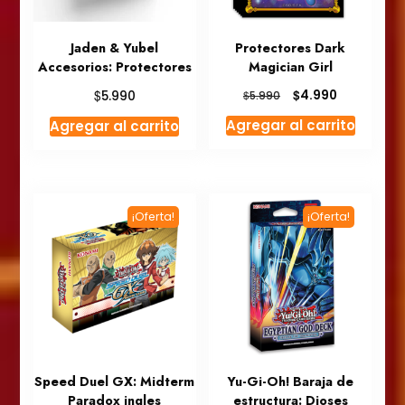
Jaden & Yubel
Protectores Dark
Accesorios: Protectores
Magician Girl
El
El
$
$
4.990
5.990
$
5.990
precio
precio
Agregar al carrito
Agregar al carrito
original
actual
era:
es:
$5.990.
$4.990.
¡Oferta!
¡Oferta!
Speed Duel GX: Midterm
Yu-Gi-Oh! Baraja de
Paradox ingles
estructura: Dioses