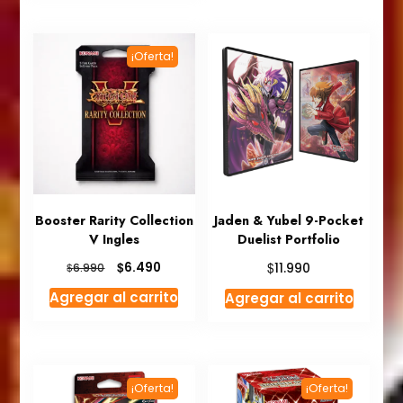
$120.000.
$99.990.
¡Oferta!
Booster Rarity Collection
Jaden & Yubel 9-Pocket
V Ingles
Duelist Portfolio
El
El
$
$
6.490
$
11.990
6.990
precio
precio
Agregar al carrito
Agregar al carrito
original
actual
era:
es:
$6.990.
$6.490.
¡Oferta!
¡Oferta!