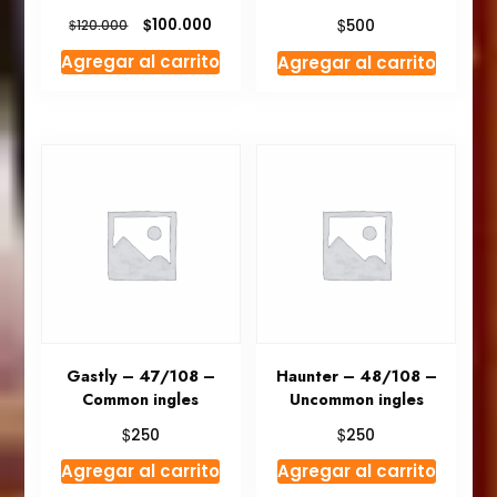
El
El
$
$
100.000
$
500
120.000
precio
precio
Agregar al carrito
Agregar al carrito
original
actual
era:
es:
$120.000.
$100.000.
Gastly – 47/108 –
Haunter – 48/108 –
Common ingles
Uncommon ingles
$
$
250
250
Agregar al carrito
Agregar al carrito