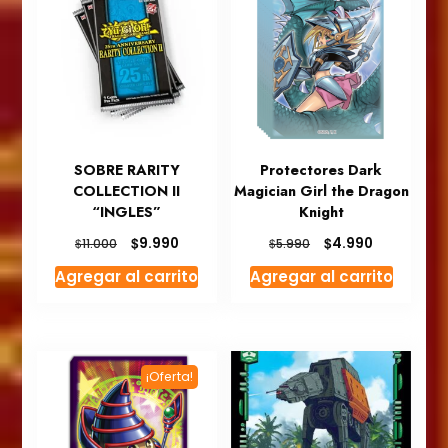
SOBRE RARITY
Protectores Dark
COLLECTION II
Magician Girl the Dragon
“INGLES”
Knight
El
El
El
El
$
$
9.990
4.990
$
$
11.000
5.990
precio
precio
precio
precio
Agregar al carrito
Agregar al carrito
original
actual
original
actual
era:
es:
era:
es:
$11.000.
$9.990.
$5.990.
$4.990.
¡Oferta!