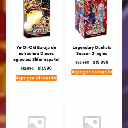
Yu-Gi-Oh! Baraja de
Legendary Duelists
estructura Dioses
Season 3 ingles
egipcios: Slifer español
El
El
$
19.990
$
22.990
precio
precio
El
El
$
11.990
$
12.990
Agregar al carrito
original
actual
precio
precio
Agregar al carrito
era:
es:
original
actual
$22.990.
$19.990.
era:
es:
$12.990.
$11.990.