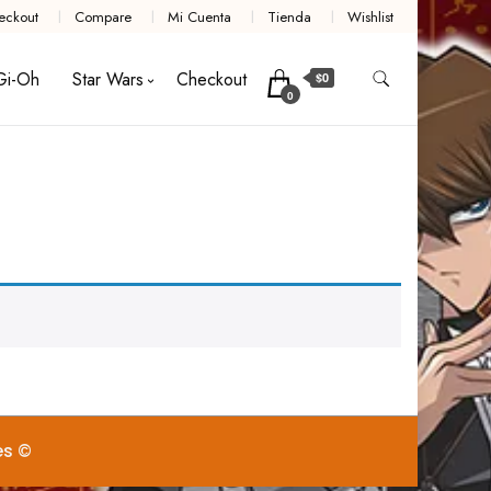
eckout
Compare
Mi Cuenta
Tienda
Wishlist
Gi-Oh
Star Wars
Checkout
$0
0
es ©