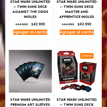
STAR WARS UNLIMITED
STAR WARS UNLIMITED
– TWIN SUNS DECK
– TWIN SUNS DECK
AGAINST THE ODDS
MASTER AND
INGLES
APPRENTICE INGLES
El
El
El
El
$
$
42.990
42.990
$
$
44.990
44.990
precio
precio
precio
precio
Agregar al carrito
Agregar al carrito
original
actual
original
actual
era:
es:
era:
es:
$44.990.
$42.990.
$44.990.
$42.990.
¡Oferta!
STAR WARS UNLIMITED
STAR WARS UNLIMITED
PREMIUM ART SLEEVES
– TWIN SUNS DECK