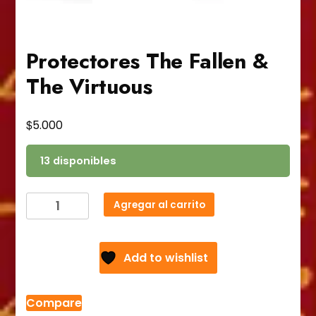
Protectores The Fallen &
The Virtuous
$
5.000
13 disponibles
Protectores
Agregar al carrito
The
Fallen
&
Add to wishlist
The
Virtuous
cantidad
Compare