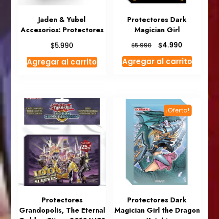
Jaden & Yubel
Protectores Dark
Accesorios: Protectores
Magician Girl
El
El
$
$
4.990
5.990
$
5.990
precio
precio
Agregar al carrito
Agregar al carrito
original
actual
era:
es:
$5.990.
$4.990.
¡Oferta!
Protectores
Protectores Dark
Grandopolis, The Eternal
Magician Girl the Dragon