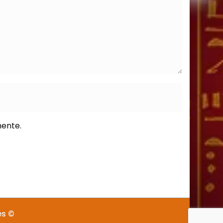
mente.
es ©