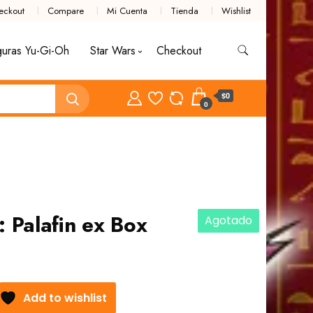
eckout
Compare
Mi Cuenta
Tienda
Wishlist
guras Yu-Gi-Oh
Star Wars
Checkout
$0
0
Palafin ex Box
Agotado
Add to wishlist