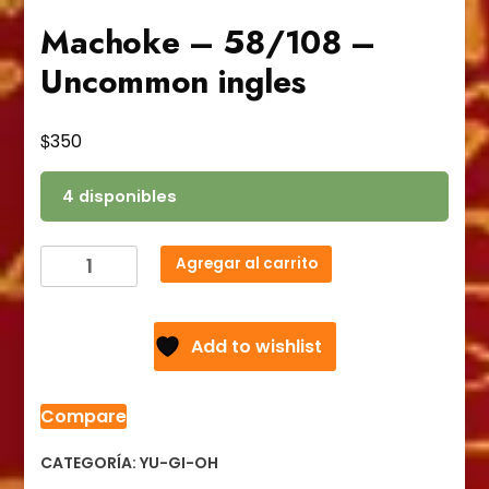
Machoke – 58/108 –
Uncommon ingles
$
350
4 disponibles
Machoke
Agregar al carrito
-
58/108
-
Add to wishlist
Uncommon
ingles
cantidad
Compare
CATEGORÍA:
YU-GI-OH