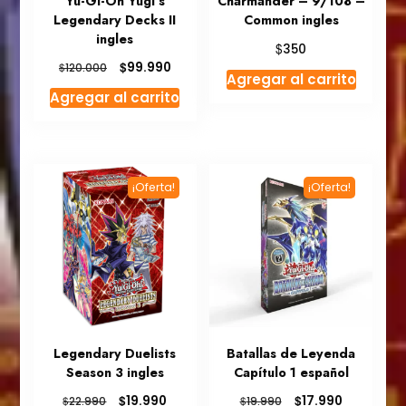
Yu-Gi-Oh Yugi’s
Charmander – 9/108 –
Legendary Decks II
Common ingles
ingles
$
350
El
El
$
99.990
$
120.000
Agregar al carrito
precio
precio
Agregar al carrito
original
actual
era:
es:
$120.000.
$99.990.
¡Oferta!
¡Oferta!
Legendary Duelists
Batallas de Leyenda
Season 3 ingles
Capítulo 1 español
El
El
El
El
$
$
19.990
17.990
$
$
22.990
19.990