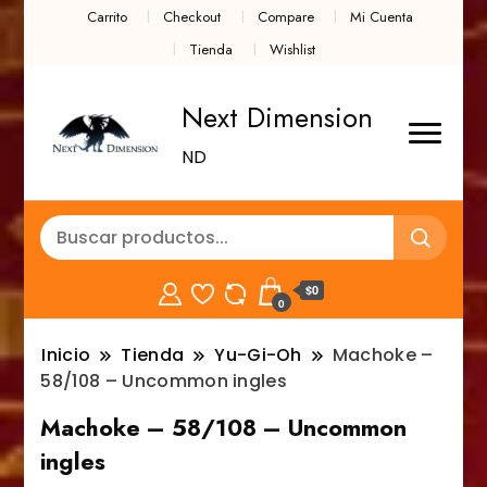
Carrito
Checkout
Compare
Mi Cuenta
Tienda
Wishlist
Next Dimension
ND
$0
0
Inicio
Tienda
Yu-Gi-Oh
Machoke –
58/108 – Uncommon ingles
Machoke – 58/108 – Uncommon
ingles