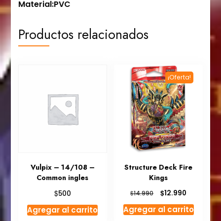
Material:PVC
Productos relacionados
¡Oferta!
Vulpix – 14/108 –
Structure Deck Fire
Common ingles
Kings
El
El
$
$
12.990
500
$
14.990
precio
precio
Agregar al carrito
Agregar al carrito
original
actual