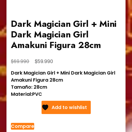
Dark Magician Girl + Mini
Dark Magician Girl
Amakuni Figura 28cm
El
El
$
$
69.990
59.990
precio
precio
Dark Magician Girl + Mini Dark Magician Girl
original
actual
Amakuni Figura 28cm
era:
es:
Tamaño: 28cm
$69.990.
$59.990.
Material:PVC
Add to wishlist
Compare