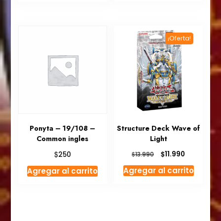
era:
es:
$14.990.
$12.990.
¡Oferta!
Ponyta – 19/108 –
Structure Deck Wave of
Common ingles
Light
El
El
$
$
11.990
250
$
13.990
precio
precio
Agregar al carrito
Agregar al carrito
original
actual
era:
es:
$13.990.
$11.990.