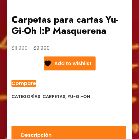
Carpetas para cartas Yu-
Gi-Oh I:P Masquerena
El
El
$
$
11.990
9.990
precio
precio
Add to wishlist
original
actual
era:
es:
$11.990.
$9.990.
Compare
CATEGORÍAS:
CARPETAS
,
YU-GI-OH
Descripción