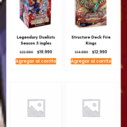
Legendary Duelists
Structure Deck Fire
Season 3 ingles
Kings
El
El
El
El
$
$
19.990
12.990
$
$
22.990
14.990
precio
precio
precio
precio
Agregar al carrito
Agregar al carrito
original
actual
original
actual
era:
es:
era:
es:
$22.990.
$19.990.
$14.990.
$12.990.